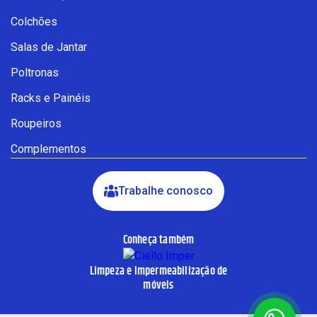
Fale com a Ciello – Móveis &
Colchões
Conforto
Cadastre-se para começar uma
Salas de Jantar
conversa no WhatsApp
Poltronas
Racks e Painéis
Roupeiros
Complementos
Trabalhe conosco
Conheça também
INICIAR CONVERSA
Limpeza e Impermeabilização de
Ao informar meus dados, eu concordo com a política de
móveis
privacidade.