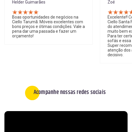
Zoé
Priscila M. 
Excelente!! Comprei dois sofás na
Melhor aten
Ciello Santa Felicidade pelo diferencial
Pacientes e
do atendimento. Os produtos estão
negociações.
muito bem expostos e de bom gosto.
loja de São 
Para ter certeza, fui em sete lojas de
Recomendo a
sofás e essa foi de longe a melhor!
Super recomendo. O conhecimento e a
atenção dos atendentes foi um fator
decisivo.
Acompanhe nossas redes sociais