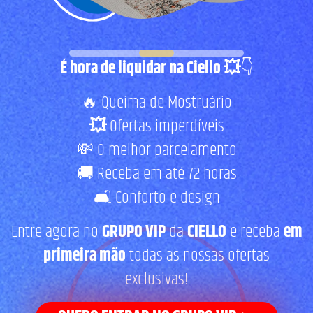
É hora de liquidar na Ciello 💥
👇
Fale com a Ciello – Móveis &
Conforto
Cadastre-se para começar uma
🔥 Queima de Mostruário
conversa no WhatsApp
💥
Ofertas imperdíveis
💸 O melhor parcelamento
🚚 Receba em até 72 horas
🛋️ Conforto e design
Entre agora no
GRUPO VIP
da
CIELLO
e receba
em
primeira mão
todas as nossas ofertas
exclusivas!
INICIAR CONVERSA