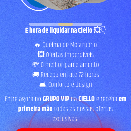
Fale com a Ciello – Móveis &
Conforto
Cadastre-se para começar uma
É hora de liquidar na Ciello 💥
👇
conversa no WhatsApp
🔥 Queima de Mostruário
💥
Ofertas imperdíveis
💸 O melhor parcelamento
🚚 Receba em até 72 horas
🛋️ Conforto e design
Entre agora no
GRUPO VIP
da
CIELLO
e receba
em
primeira mão
todas as nossas ofertas
INICIAR CONVERSA
exclusivas!
Ao informar meus dados, eu concordo com a política de
privacidade.