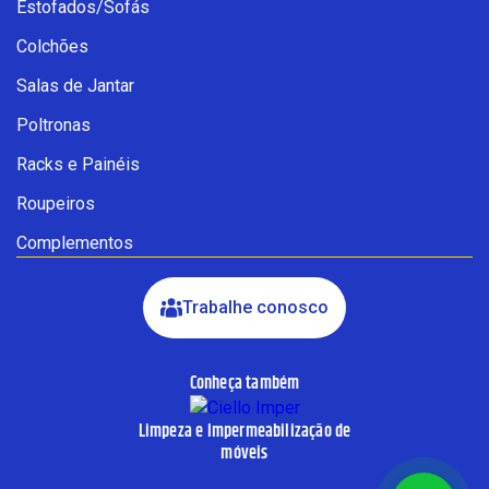
Estofados/Sofás
Fale com a Ciello – Móveis &
Colchões
Conforto
Cadastre-se para começar uma
Salas de Jantar
conversa no WhatsApp
Poltronas
Racks e Painéis
Roupeiros
Complementos
Trabalhe conosco
Conheça também
INICIAR CONVERSA
Limpeza e Impermeabilização de
Ao informar meus dados, eu concordo com a política de
móveis
privacidade.