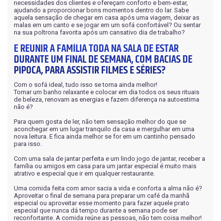
Sofá em L
Roupeiros
necessidades dos clientes e ofereçam conforto e bem-estar,
10 Lugares
ajudando a proporcionar bons momentos dentro do lar. Sabe
Painel
Portas de Giro
aquela sensação de chegar em casa após uma viagem, deixar as
Sofá de Couro
Modulados
Cadeiras
malas em um canto e se jogar em um sofá confortável? Ou sentar
Home
na sua poltrona favorita após um cansativo dia de trabalho?
Portas de Correr
Sofá Orgânico
Complementos
E REUNIR A FAMÍLIA TODA NA SALA DE ESTAR
Ripados
Modulados
Sofá com Chaise
DURANTE UM FINAL DE SEMANA, COM BACIAS DE
Cômodas
Home Office
PIPOCA, PARA ASSISTIR FILMES E SÉRIES?
Sofá Automatizado
Cristaleiras
Nichos de Parede
Com o sofá ideal, tudo isso se torna ainda melhor!
Aparadores
Mesa de Escritório
Tomar um banho relaxante e colocar em dia todos os seus rituais
de beleza, renovam as energias e fazem diferença na autoestima
Compre pelo
WhatsApp
Buffet
não é?
Complementos
Para quem gosta de ler, não tem sensação melhor do que se
Mesas de Centro e Laterais
aconchegar em um lugar tranquilo da casa e mergulhar em uma
nova leitura. E fica ainda melhor se for em um cantinho pensado
Trabalhe conosco
para isso.
Com uma sala de jantar perfeita e um lindo jogo de jantar, receber a
família ou amigos em casa para um jantar especial é muito mais
atrativo e especial que ir em qualquer restaurante.
Uma comida feita com amor sacia a vida e conforta a alma não é?
Aproveitar o final de semana para preparar um café da manhã
especial ou aproveitar esse momento para fazer aquele prato
especial que nunca dá tempo durante a semana pode ser
Siga nas redes sociais
reconfortante. A comida reúne as pessoas, não tem coisa melhor!