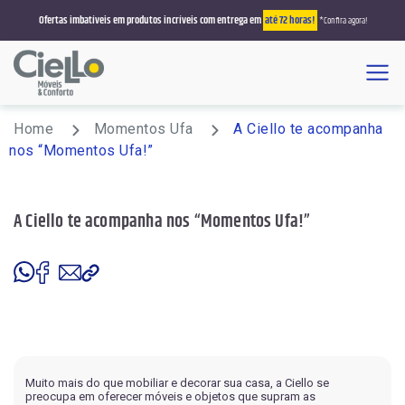
Ofertas imbatíveis em produtos incríveis com entrega em
até 72 horas!
*Confira agora!
Menu
Busque por sofá, colchão, roupeiro, sala de jantar
Home
Momentos Ufa
A Ciello te acompanha
nos “Momentos Ufa!”
Promoções
A Ciello te acompanha nos “Momentos Ufa!”
Estofados/Sofás
Sofá Retrátil/Reclinável
Colchões
Sofá Retrátil
Solteiro
Salas de Jantar
Sofá que Vira Cama
Casal
4 Lugares
Poltronas
Sofá Living
Queen Size
6 Lugares
Reclinável
Racks e Painéis
Sofá de Canto
King Size
Muito mais do que mobiliar e decorar sua casa, a Ciello se
8 Lugares
preocupa em oferecer móveis e objetos que supram as
Rack