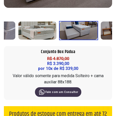
Sofá em L
Roupeiros
10 Lugares
Painel
Portas de Giro
Sofá de Couro
Modulados
Cadeiras
Home
Portas de Correr
Sofá Orgânico
Complementos
Ripados
Modulados
Sofá com Chaise
Cômodas
Home Office
Sofá Automatizado
Cristaleiras
Nichos de Parede
Aparadores
Mesa de Escritório
Conjunto Box Pádua
Compre pelo
WhatsApp
Buffet
Complementos
R$ 4.870,00
R$ 3.390,00
Mesas de Centro e Laterais
por 10x de R$ 339,00
Trabalhe conosco
Valor válido somente para medida Solteiro + cama
auxiliar 88x188.
Fale com um Consultor
Siga nas redes sociais
Produtos de estoque com entrega em até 72