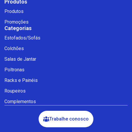
Produtos
Produtos
Promoções
Categorias
Estofados/Sofás
Fale com a Ciello – Móveis &
Colchões
Conforto
Cadastre-se para começar uma
Salas de Jantar
conversa no WhatsApp
Poltronas
Racks e Painéis
Roupeiros
Complementos
Trabalhe conosco