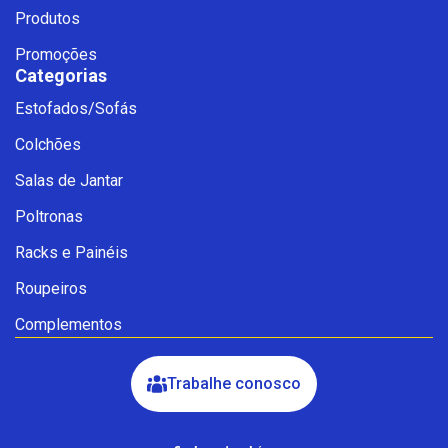
Produtos
Promoções
Categorias
Estofados/Sofás
Fale com a Ciello – Móveis &
Colchões
Conforto
Cadastre-se para começar uma
Salas de Jantar
conversa no WhatsApp
Poltronas
Racks e Painéis
Roupeiros
Complementos
Trabalhe conosco