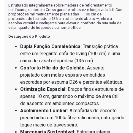
Estruturado integralmente sobre madeira de reflorestamento
certificada, o modelo Cross garante robustez e longa vida útil. Com
proporções milimetricamente planejadas — 100 cm de
profundidade fechado e 136 cm totalmente aberto —, ele é a
escolha versátil e inteligente para elevar o conforto da sua sala de
estar, quarto de hóspedes ou home office.
Destaques do Produto
Dupla Função Camaleônica:
Transição prática
entre um elegante sofá de living (100 cm) e uma
cama de casal ortopédica (136 cm).
Conforto Híbrido de Colchão:
Assento
projetado com molas espirais embutidas
escoradas por espuma D26 e percintas elásticas.
Otimização Espacial:
Braços finos estruturais de
apenas 10 cm, garantindo o máximo de área útil
de assento em ambientes compactos.
Acolhimento Lombar:
Almofadas de encosto
preenchidas em 100% fibra siliconada, entregando
toque macio de travesseiro.
Marcenaria Sustentável:
Estrutura interna