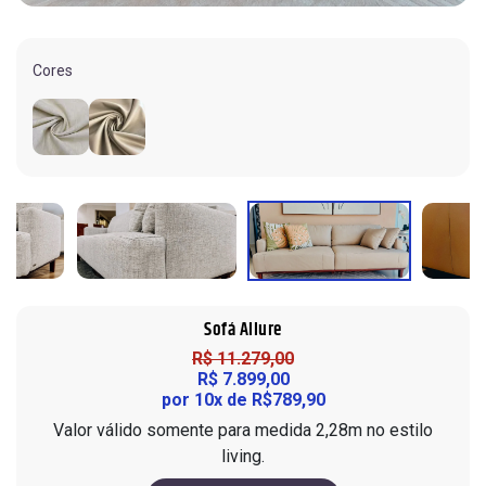
Sofá em L
Roupeiros
10 Lugares
Painel
Portas de Giro
Sofá de Couro
Modulados
Cadeiras
Home
Cores
Portas de Correr
Sofá Orgânico
Complementos
Ripados
Modulados
Sofá com Chaise
Cômodas
Home Office
Sofá Automatizado
Cristaleiras
Nichos de Parede
Aparadores
Mesa de Escritório
Compre pelo
WhatsApp
Buffet
Complementos
Mesas de Centro e Laterais
Trabalhe conosco
Sofá Allure
R$ 11.279,00
R$ 7.899,00
por 10x de R$789,90
Valor válido somente para medida 2,28m no estilo
living.
Siga nas redes sociais