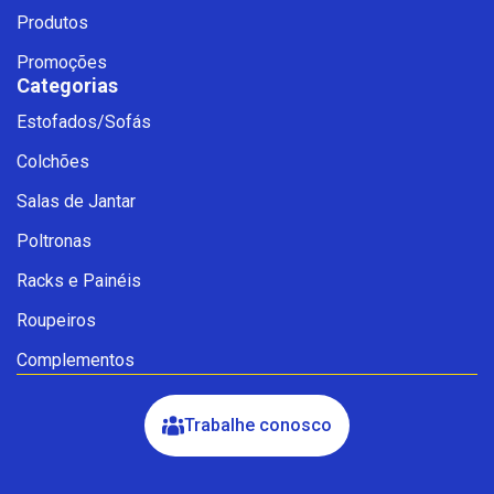
Produtos
Promoções
Categorias
Estofados/Sofás
Fale com a Ciello – Móveis &
Colchões
Conforto
Cadastre-se para começar uma
Salas de Jantar
conversa no WhatsApp
Poltronas
Racks e Painéis
Roupeiros
Complementos
Trabalhe conosco