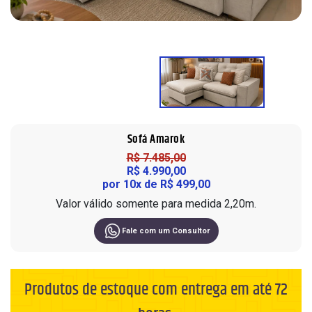
Sofá em L
Roupeiros
10 Lugares
Painel
Portas de Giro
Sofá de Couro
Modulados
Cadeiras
Home
Portas de Correr
Sofá Orgânico
Complementos
Ripados
Modulados
Sofá com Chaise
Cômodas
Home Office
Sofá Automatizado
Cristaleiras
Nichos de Parede
Aparadores
Mesa de Escritório
Sofá Amarok
Compre pelo
WhatsApp
Buffet
Complementos
R$ 7.485,00
R$ 4.990,00
Mesas de Centro e Laterais
por 10x de R$ 499,00
Trabalhe conosco
Valor válido somente para medida 2,20m.
Fale com um Consultor
Produtos de estoque com entrega em até 72
Siga nas redes sociais