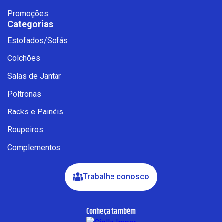
Promoções
Categorias
Estofados/Sofás
Fale com a Ciello – Móveis &
Colchões
Conforto
Cadastre-se para começar uma
Salas de Jantar
conversa no WhatsApp
Poltronas
Racks e Painéis
Roupeiros
Complementos
Trabalhe conosco
Conheça também
INICIAR CONVERSA