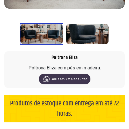
Sofá em L
Roupeiros
10 Lugares
Painel
Portas de Giro
Sofá de Couro
Modulados
Cadeiras
Home
Portas de Correr
Sofá Orgânico
Complementos
Ripados
Modulados
Sofá com Chaise
Cômodas
Home Office
Sofá Automatizado
Cristaleiras
Nichos de Parede
Aparadores
Mesa de Escritório
Poltrona Eliza
Compre pelo
WhatsApp
Buffet
Complementos
Poltrona Eliza com pés em madeira.
Mesas de Centro e Laterais
Fale com um Consultor
Trabalhe conosco
Produtos de estoque com entrega em até 72
horas.
Siga nas redes sociais