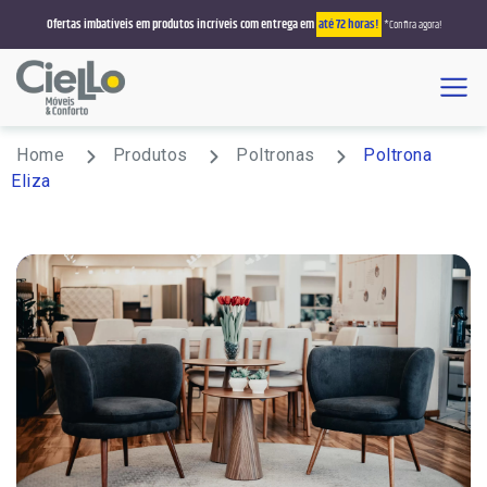
Ofertas imbatíveis em produtos incríveis com entrega em
até 72 horas!
*Confira agora!
Menu
Busque por sofá, colchão, roupeiro, sala de jantar
Home
Produtos
Poltronas
Poltrona
Eliza
Promoções
Estofados/Sofás
Sofá Retrátil/Reclinável
Colchões
Sofá Retrátil
Solteiro
Salas de Jantar
Sofá que Vira Cama
Casal
4 Lugares
Poltronas
Sofá Living
Queen Size
6 Lugares
Reclinável
Racks e Painéis
Sofá de Canto
King Size
8 Lugares
Rack