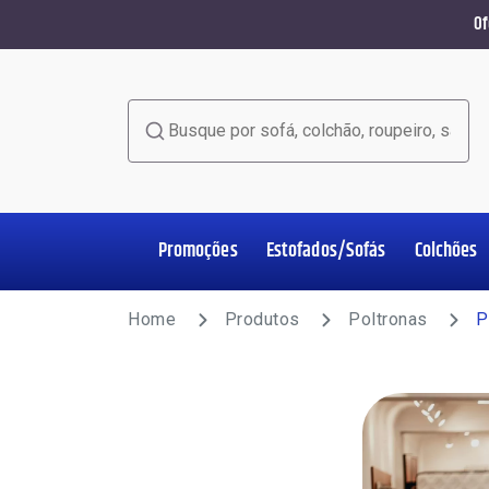
Of
Busque por sofá, colchão, roupeiro, sala de jant
Promoções
Estofados/Sofás
Colchões
Home Office
Estofados/Sofás
Colchões
Salas de Jantar
Poltronas
Racks e Painéis
Roupeiros
Complementos
Home
Produtos
Poltronas
P