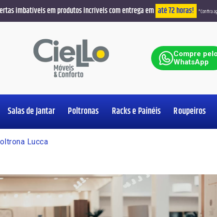
ertas imbatíveis em produtos incríveis com entrega em
até 72 horas!
*Confira ag
ar
Compre pel
WhatsApp
Salas de Jantar
Poltronas
Racks e Painéis
Roupeiros
Ver Produt
Ver Produt
Ver Produt
Ver Produt
Ver Produt
Ver Produt
Ver Produt
Ver Produt
oltrona Lucca