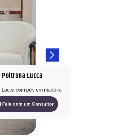
Mesas de Centro e Laterais
Sofá Living
Cadeiras
Sofá de Canto
Sofá de Couro
Sofá Orgânico
Sofá com Chaise
Poltrona Lucca
Sofá Automatizado
a Lucca com pés em madeira.
Fale com um Consultor