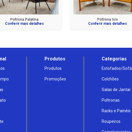
Poltrona Palatina
Poltrona Isis
Conferir mais detalhes
Conferir mais detalhes
nal
Produtos
Categorias
os
Produtos
Estofados/Sofá
Tempo
Promoções
Colchões
as
Salas de Jantar
ato
Poltronas
Racks e Painéis
te
Roupeiros