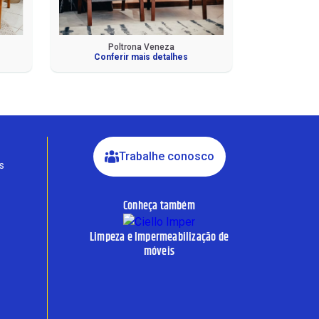
Fale com a Ciello – Móveis &
Conforto
Poltrona Veneza
Cadastre-se para começar uma
Conferir mais detalhes
conversa no WhatsApp
Trabalhe conosco
s
Conheça também
Limpeza e Impermeabilização de
móveis
INICIAR CONVERSA
Ao informar meus dados, eu concordo com a política de
privacidade.