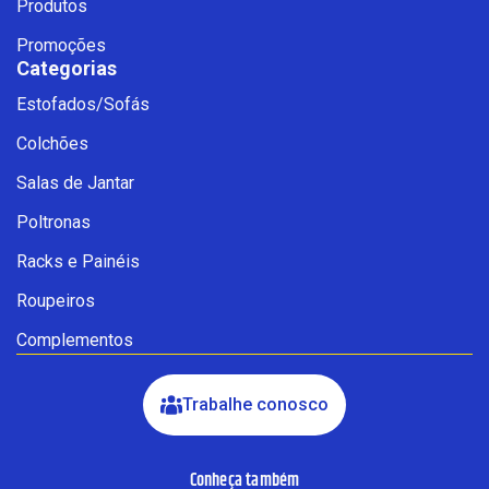
Produtos
Promoções
Categorias
Estofados/Sofás
Fale com a Ciello – Móveis &
Colchões
Conforto
Cadastre-se para começar uma
Salas de Jantar
conversa no WhatsApp
Poltronas
Racks e Painéis
Roupeiros
Complementos
Trabalhe conosco
Conheça também