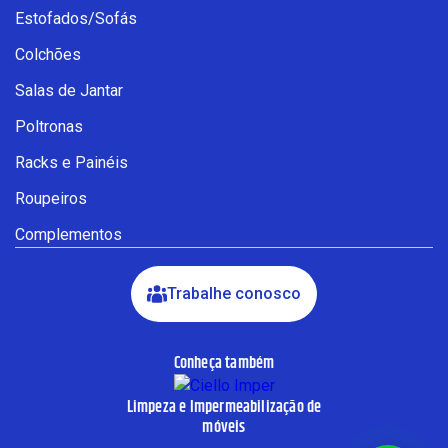
Estofados/Sofás
Fale com a Ciello – Móveis &
Colchões
Conforto
Cadastre-se para começar uma
Salas de Jantar
conversa no WhatsApp
Poltronas
Racks e Painéis
Roupeiros
Complementos
Trabalhe conosco
Conheça também
INICIAR CONVERSA
Limpeza e Impermeabilização de
Ao informar meus dados, eu concordo com a política de
móveis
privacidade.