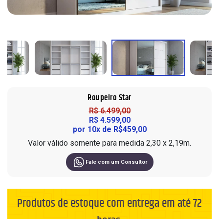
Sofá em L
Roupeiros
10 Lugares
Painel
Portas de Giro
Sofá de Couro
Modulados
Cadeiras
Home
Portas de Correr
Sofá Orgânico
Complementos
Ripados
Modulados
Sofá com Chaise
Cômodas
Home Office
Sofá Automatizado
Cristaleiras
Nichos de Parede
Aparadores
Mesa de Escritório
Roupeiro Star
Compre pelo
WhatsApp
Buffet
Complementos
R$ 6.499,00
R$ 4.599,00
Mesas de Centro e Laterais
por 10x de R$459,00
Trabalhe conosco
Valor válido somente para medida 2,30 x 2,19m.
Fale com um Consultor
Produtos de estoque com entrega em até 72
Siga nas redes sociais