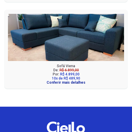
Sofá Viena
De:
R$ 6.899,00
Por:
R$ 4.899,00
10x de R$ 489,90
Conferir mais detalhes