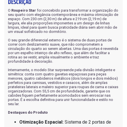
DESCRIÇÃO
O
Roupeiro Star
foi concebido para transformar a organização do
seu quarto com elegância contemporânea e máxima otimização de
espaço. Com 230 cm (2,30 m) de altura e 219 cm (2,19 m) de
largura, ele alia proporções imponentes a um design de linhas
limpas, ideal para quem busca praticidade diária sem abrir mão de
um visual sofisticado no dormitório.
O seu grande diferencial externo é o sistema de duas portas de
correr com deslizamento suave, que não comprometem a
circulação do quarto ao serem abertas. Uma das portas é revestida
por um espelho inteiriço de alto reflexo, que além de facilitar a
rotina ao se vestir, amplia visualmente o ambiente e traz
profundidade à decoração.
Internamente, o modelo Star surpreende pela divisão inteligente e
simétrica: conta com quatro gavetas espaçosas para peças
menores, quatro cabideiros metálicos (dois longos e dois médios)
perfeitos para camisas, vestidos e casacos, além de amplas
prateleiras laterais e maleiro superior para roupas de cama e caixas
organizadoras. Com 55,5 cm de profundidade, garante que os
cabides fiquem perfeitamente acomodados sem enroscar nas
portas. É a escolha definitiva para unir funcionalidade e estilo no
seu lar.
Destaques do Produto
Otimização Espacial:
Sistema de 2 portas de