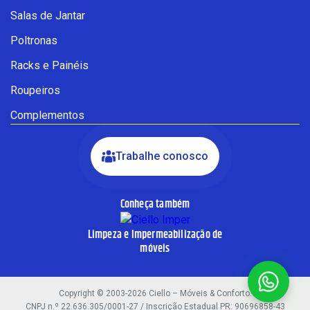
Cadastre-se para começar uma
Salas de Jantar
conversa no WhatsApp
Poltronas
Racks e Painéis
Roupeiros
Complementos
Trabalhe conosco
Conheça também
INICIAR CONVERSA
Limpeza e Impermeabilização de
Ao informar meus dados, eu concordo com a política de
móveis
privacidade.
Copyright © 2003-2026 Ciello – Móveis & Conforto.
CNPJ n.º 22.636.305/0001-27 / Inscrição Estadual PR: 90696858-43