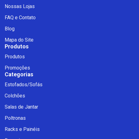
Nossas Lojas
FAQ e Contato
Blog
Mapa do Site
Produtos
Produtos
Promoções
Categorias
Estofados/Sofás
Fale com a Ciello – Móveis &
Colchões
Conforto
Cadastre-se para começar uma
Salas de Jantar
conversa no WhatsApp
Poltronas
Racks e Painéis