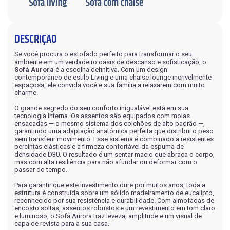
DESCRIÇÃO
Se você procura o estofado perfeito para transformar o seu
ambiente em um verdadeiro oásis de descanso e sofisticação, o
Sofá Aurora
é a escolha definitiva. Com um design
contemporâneo de estilo Living e uma chaise lounge incrivelmente
espaçosa, ele convida você e sua família a relaxarem com muito
charme.
O grande segredo do seu conforto inigualável está em sua
tecnologia interna. Os assentos são equipados com molas
ensacadas — o mesmo sistema dos colchões de alto padrão —,
garantindo uma adaptação anatômica perfeita que distribui o peso
sem transferir movimento. Esse sistema é combinado a resistentes
percintas elásticas e à firmeza confortável da espuma de
densidade D30. O resultado é um sentar macio que abraça o corpo,
mas com alta resiliência para não afundar ou deformar com o
passar do tempo.
Para garantir que este investimento dure por muitos anos, toda a
estrutura é construída sobre um sólido madeiramento de eucalipto,
reconhecido por sua resistência e durabilidade. Com almofadas de
encosto soltas, assentos robustos e um revestimento em tom claro
e luminoso, o Sofá Aurora traz leveza, amplitude e um visual de
capa de revista para a sua casa.