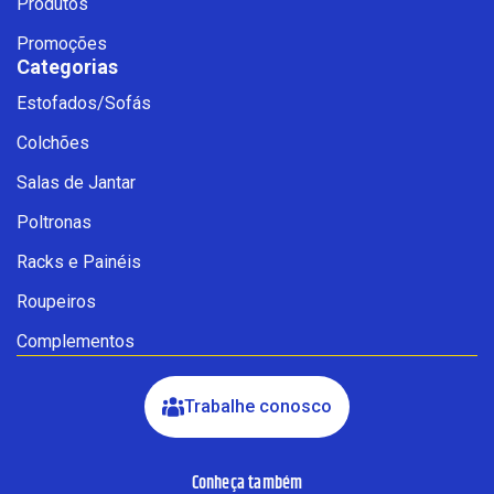
Produtos
Promoções
Categorias
Estofados/Sofás
Fale com a Ciello – Móveis &
Colchões
Conforto
Cadastre-se para começar uma
Salas de Jantar
conversa no WhatsApp
Poltronas
Racks e Painéis
Roupeiros
Complementos
Trabalhe conosco
Conheça também
INICIAR CONVERSA