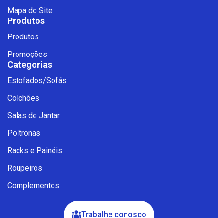
Mapa do Site
Produtos
Produtos
Promoções
Categorias
Estofados/Sofás
Fale com a Ciello – Móveis &
Colchões
Conforto
Cadastre-se para começar uma
Salas de Jantar
conversa no WhatsApp
Poltronas
Racks e Painéis
Roupeiros
Complementos
Trabalhe conosco