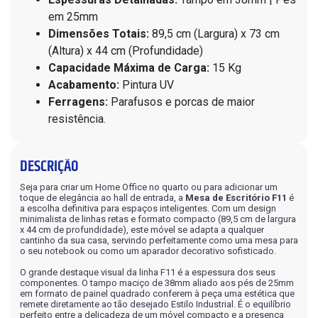
em 25mm
Dimensões Totais:
89,5 cm (Largura) x 73 cm
(Altura) x 44 cm (Profundidade)
Capacidade Máxima de Carga:
15 Kg
Acabamento:
Pintura UV
Ferragens:
Parafusos e porcas de maior
resistência.
DESCRIÇÃO
Seja para criar um Home Office no quarto ou para adicionar um
toque de elegância ao hall de entrada, a
Mesa de Escritório F11
é
a escolha definitiva para espaços inteligentes. Com um design
minimalista de linhas retas e formato compacto (89,5 cm de largura
x 44 cm de profundidade), este móvel se adapta a qualquer
cantinho da sua casa, servindo perfeitamente como uma mesa para
o seu notebook ou como um aparador decorativo sofisticado.
O grande destaque visual da linha F11 é a espessura dos seus
componentes. O tampo maciço de 38mm aliado aos pés de 25mm
em formato de painel quadrado conferem à peça uma estética que
remete diretamente ao tão desejado Estilo Industrial. É o equilíbrio
perfeito entre a delicadeza de um móvel compacto e a presença