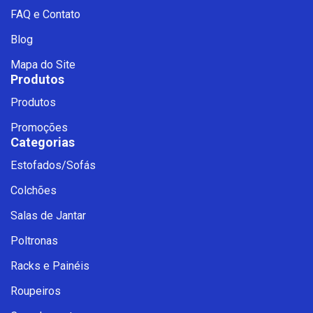
FAQ e Contato
Blog
Mapa do Site
Produtos
Produtos
Promoções
Categorias
Estofados/Sofás
Fale com a Ciello – Móveis &
Colchões
Conforto
Cadastre-se para começar uma
Salas de Jantar
conversa no WhatsApp
Poltronas
Racks e Painéis
Roupeiros