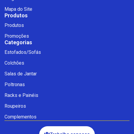
Mapa do Site
Produtos
Produtos
Promoções
Categorias
Estofados/Sofás
Fale com a Ciello – Móveis &
Colchões
Conforto
Cadastre-se para começar uma
Salas de Jantar
conversa no WhatsApp
Poltronas
Racks e Painéis
Roupeiros
Complementos