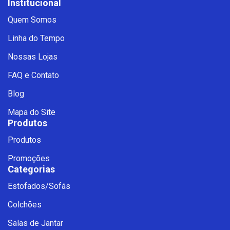
Institucional
Quem Somos
Linha do Tempo
Nossas Lojas
FAQ e Contato
Blog
Mapa do Site
Produtos
Produtos
Promoções
Categorias
Estofados/Sofás
Fale com a Ciello – Móveis &
Colchões
Conforto
Cadastre-se para começar uma
Salas de Jantar
conversa no WhatsApp