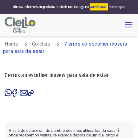
Ofertas imbatíveis em produtos incríveis com entrega em
até 72 horas!
*Confira agora!
Menu
Busque por sofá, colchão, roupeiro, sala de jantar
Home
Colchão
7 erros ao escolher móveis
para sala de estar
Promoções
7 erros ao escolher móveis para sala de estar
Estofados/Sofás
Sofá Retrátil/Reclinável
Colchões
Sofá Retrátil
Solteiro
Salas de Jantar
Sofá que Vira Cama
Casal
4 Lugares
Poltronas
Sofá Living
Queen Size
6 Lugares
Reclinável
Racks e Painéis
Sofá de Canto
King Size
A sala de estar é um dos ambientes mais utilizados da casa. É
8 Lugares
onde recebemos visitas, relaxamos depois de um dia longo e
Rack