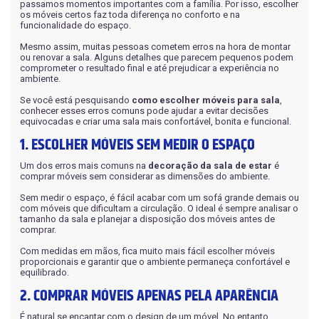
Sofá em L
Roupeiros
passamos momentos importantes com a família. Por isso, escolher
10 Lugares
os móveis certos faz toda diferença no conforto e na
Painel
Portas de Giro
funcionalidade do espaço.
Sofá de Couro
Modulados
Cadeiras
Home
Mesmo assim, muitas pessoas cometem erros na hora de montar
Portas de Correr
Sofá Orgânico
ou renovar a sala. Alguns detalhes que parecem pequenos podem
Complementos
Ripados
comprometer o resultado final e até prejudicar a experiência no
Modulados
Sofá com Chaise
ambiente.
Cômodas
Home Office
Sofá Automatizado
Se você está pesquisando
como escolher móveis para sala
,
Cristaleiras
Nichos de Parede
conhecer esses erros comuns pode ajudar a evitar decisões
equivocadas e criar uma sala mais confortável, bonita e funcional.
Aparadores
Mesa de Escritório
1. ESCOLHER MÓVEIS SEM MEDIR O ESPAÇO
Compre pelo
WhatsApp
Buffet
Complementos
Um dos erros mais comuns na
decoração da sala de estar
é
comprar móveis sem considerar as dimensões do ambiente.
Mesas de Centro e Laterais
Sem medir o espaço, é fácil acabar com um sofá grande demais ou
Trabalhe conosco
com móveis que dificultam a circulação. O ideal é sempre analisar o
tamanho da sala e planejar a disposição dos móveis antes de
comprar.
Com medidas em mãos, fica muito mais fácil escolher móveis
proporcionais e garantir que o ambiente permaneça confortável e
equilibrado.
2. COMPRAR MÓVEIS APENAS PELA APARÊNCIA
Siga nas redes sociais
É natural se encantar com o design de um móvel. No entanto,