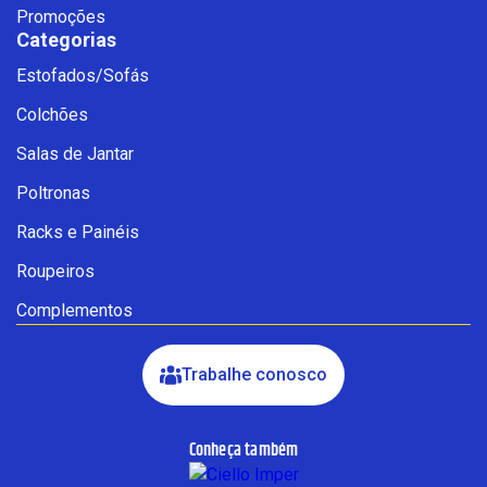
Promoções
Categorias
Estofados/Sofás
Fale com a Ciello – Móveis &
Colchões
Conforto
Cadastre-se para começar uma
Salas de Jantar
conversa no WhatsApp
Poltronas
Racks e Painéis
Roupeiros
Complementos
Trabalhe conosco
Conheça também
INICIAR CONVERSA