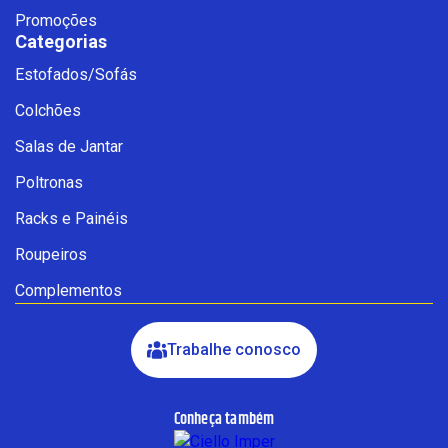
Promoções
Categorias
Estofados/Sofás
Fale com a Ciello – Móveis &
Colchões
Conforto
Cadastre-se para começar uma
Salas de Jantar
conversa no WhatsApp
Poltronas
Racks e Painéis
Roupeiros
Complementos
Trabalhe conosco
Conheça também
INICIAR CONVERSA