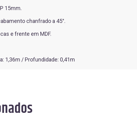
DP 15mm.
amento chanfrado a 45°.
cas e frente em MDF.
ra: 1,36m / Profundidade: 0,41m
onados