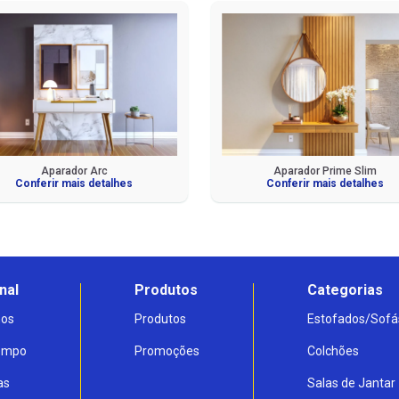
Aparador Arc
Aparador Prime Slim
Conferir mais detalhes
Conferir mais detalhes
nal
Produtos
Categorias
os
Produtos
Estofados/Sofá
Tempo
Promoções
Colchões
as
Salas de Jantar