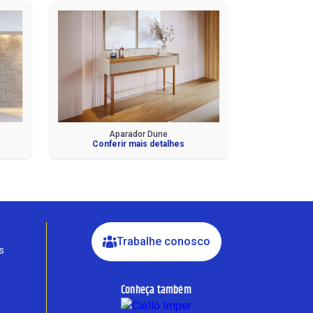
Fale com a Ciello – Móveis &
Conforto
Aparador Dune
Cadastre-se para começar uma
Conferir mais detalhes
conversa no WhatsApp
Trabalhe conosco
s
Conheça também