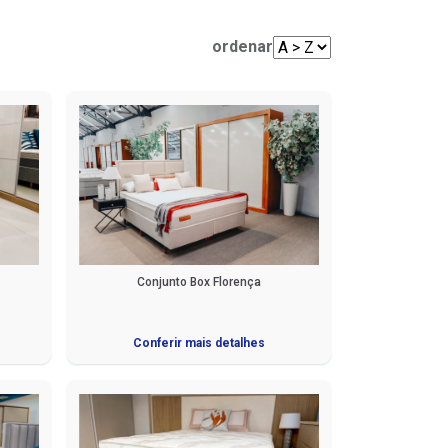
Mesas de Centro e Laterais
Sofá Living
Cadeiras
ordenar
Sofá de Canto
Sofá de Couro
Sofá Orgânico
Sofá com Chaise
Sofá Automatizado
Conjunto Box Florença
Conferir mais detalhes