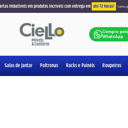
ertas imbatíveis em produtos incríveis com entrega em
até 72 horas!
*Confira ag
ar
Compre pel
WhatsApp
Salas de Jantar
Poltronas
Racks e Painéis
Roupeiros
Ver Produt
Ver Produt
Ver Produt
Ver Produt
Ver Produt
Ver Produt
Ver Produt
Ver Produt