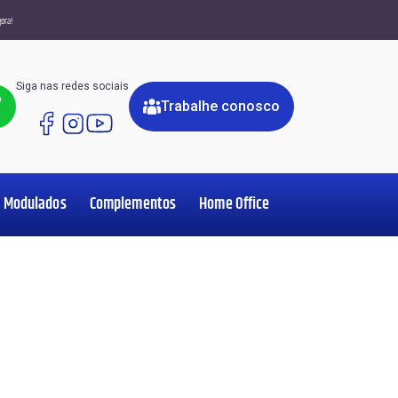
ora!
Siga nas redes sociais
o
Trabalhe conosco
Modulados
Complementos
Home Office
Sofá Retrátil/Reclinável
Nichos de Parede
Portas de Giro
Reclinável
4 Lugares
Cômodas
Solteiro
Rack
os
os
os
os
os
os
os
os
Mesa de Escritório
Portas de Correr
Cristaleiras
Sofá em L
6 Lugares
Painel
Casal
Complementos
Sofá Retrátil
Aparadores
Modulados
Queen Size
8 Lugares
Home
Sofá que Vira Cama
10 Lugares
King Size
Ripados
Buffet