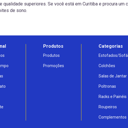
ualidade superiores. Se você está em Curitiba e procura um co
oites de sono.
nal
Produtos
Categorias
os
Produtos
Estofados/Sofá
Tempo
Promoções
Colchões
as
Salas de Jantar
ato
Poltronas
Racks e Painéis
te
Roupeiros
Complementos