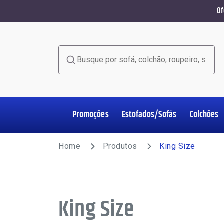
Of
Busque por sofá, colchão, roupeiro, sala de jant
Promoções
Estofados/Sofás
Colchões
Home Office
Estofados/Sofás
Colchões
Salas de Jantar
Poltronas
Racks e Painéis
Roupeiros
Complementos
Home
Produtos
King Size
King Size