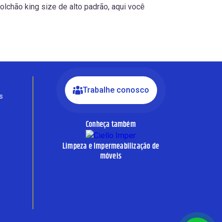
Fale com a Ciello – Móveis &
lchão king size de alto padrão, aqui você
Conforto
Cadastre-se para começar uma
conversa no WhatsApp
Trabalhe conosco
s
Conheça também
Limpeza e Impermeabilização de
móveis
INICIAR CONVERSA
Ao informar meus dados, eu concordo com a política de
privacidade.