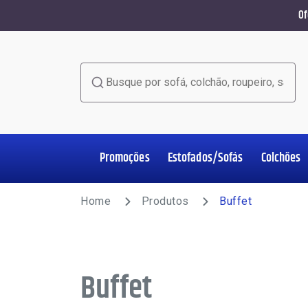
Of
Busque por sofá, colchão, roupeiro, sala de jant
Promoções
Estofados/Sofás
Colchões
Home Office
Estofados/Sofás
Colchões
Salas de Jantar
Poltronas
Racks e Painéis
Roupeiros
Complementos
Home
Produtos
Buffet
Buffet