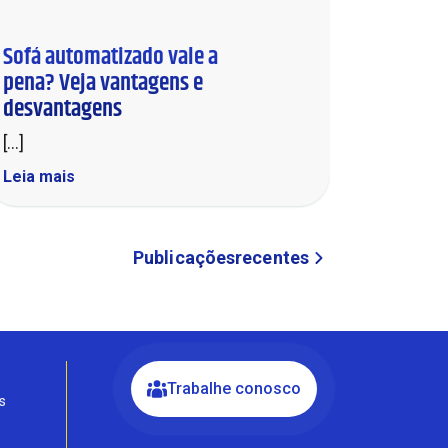
Sofá automatizado vale a
pena? Veja vantagens e
desvantagens
[...]
Leia mais
Fale com a Ciello – Móveis &
Conforto
Cadastre-se para começar uma
Publicações
recentes
conversa no WhatsApp
Trabalhe conosco
s