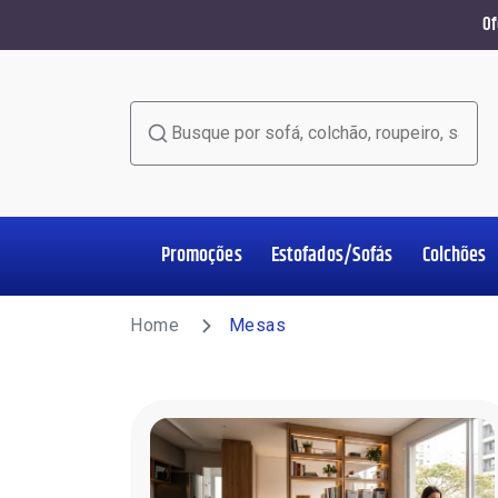
Of
Busque por sofá, colchão, roupeiro, sala de jant
Promoções
Estofados/Sofás
Colchões
Home Office
Estofados/Sofás
Colchões
Salas de Jantar
Poltronas
Racks e Painéis
Roupeiros
Complementos
Home
Mesas