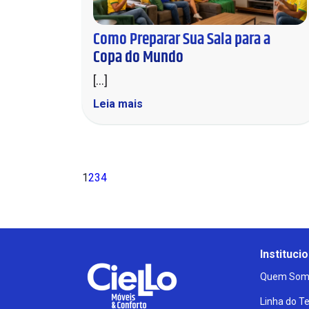
Como Preparar Sua Sala para a
Copa do Mundo
[...]
Leia mais
1
2
3
4
Institucio
Quem Som
Linha do 