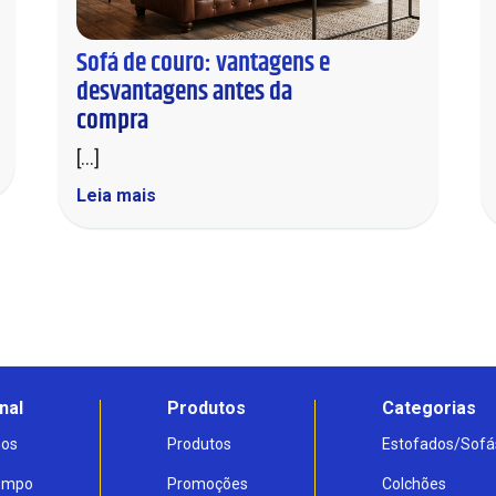
Sofá de couro: vantagens e
desvantagens antes da
compra
[...]
Leia mais
nal
Produtos
Categorias
os
Produtos
Estofados/Sofá
Tempo
Promoções
Colchões