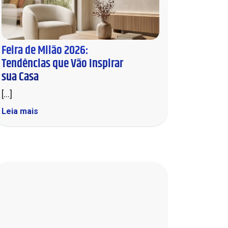
Mesas de Centro e Laterais
Sofá Living
Cadeiras
Sofá de Canto
Feira de Milão 2026:
Sofá de Couro
Tendências que Vão Inspirar
sua Casa
Sofá Orgânico
[...]
Sofá com Chaise
Leia mais
Sofá Automatizado