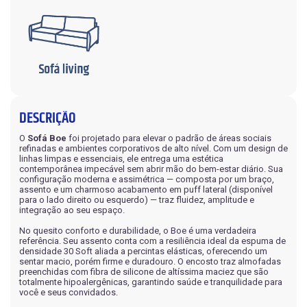
DESCRIÇÃO
O
Sofá Boe
foi projetado para elevar o padrão de áreas sociais
refinadas e ambientes corporativos de alto nível. Com um design de
linhas limpas e essenciais, ele entrega uma estética
contemporânea impecável sem abrir mão do bem-estar diário. Sua
configuração moderna e assimétrica — composta por um braço,
assento e um charmoso acabamento em puff lateral (disponível
para o lado direito ou esquerdo) — traz fluidez, amplitude e
integração ao seu espaço.
No quesito conforto e durabilidade, o Boe é uma verdadeira
referência. Seu assento conta com a resiliência ideal da espuma de
densidade 30 Soft aliada a percintas elásticas, oferecendo um
sentar macio, porém firme e duradouro. O encosto traz almofadas
preenchidas com fibra de silicone de altíssima maciez que são
totalmente hipoalergênicas, garantindo saúde e tranquilidade para
você e seus convidados.