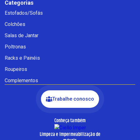
Categorias
Estofados/Sofás
Fale com a Ciello – Móveis &
Colchões
Conforto
Cadastre-se para começar uma
Salas de Jantar
conversa no WhatsApp
Poltronas
Racks e Painéis
Roupeiros
Complementos
Trabalhe conosco
Conheça também
INICIAR CONVERSA
Limpeza e Impermeabilização de
Ao informar meus dados, eu concordo com a política de