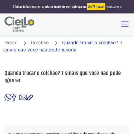
Ofertas imbatíveis em produtos incríveis com entrega em
até 72 horas!
*Confira agora!
Menu
Busque por sofá, colchão, roupeiro, sala de jantar
Home
Colchão
Quando trocar o colchão? 7
sinais que você não pode ignorar
Promoções
Quando trocar o colchão? 7 sinais que você não pode
Estofados/Sofás
ignorar
Sofá Retrátil/Reclinável
Colchões
Sofá Retrátil
Solteiro
Salas de Jantar
Sofá que Vira Cama
Casal
4 Lugares
Poltronas
Sofá Living
Queen Size
6 Lugares
Reclinável
Racks e Painéis
Sofá de Canto
King Size
8 Lugares
Rack
Muitas pessoas negligenciam a qualidade da superfície onde