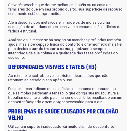
Se você percebe que dorme melhor em hotéis ou na casa de
familiares do que em seu próprio quarto, sua superfície de repouso
certamente está comprometida.
Além disso, ruídos metálicos em modelos de molas ou uma
sensação de afundamento excessivo em espumas são indícios de
fadiga estrutural.
Analisar visualmente se há rasgos ou manchas profundas também
ajuda, mas a percepção física do conforto é o termômetro mais fiel
para decidir
quando trocar a cama
, priorizando sempre a
integridade da sua coluna e a qualidade das fases profundas do
seu sono.
DEFORMIDADES VISÍVEIS E TÁTEIS (H3)
Ao retirar o lençol, observe se existem depressões que não
retornam ao estado plano após o uso.
Essas marcas indicam que as células da espuma quebraram ou
que as molas perderam a tensão, o que obriga sua musculatura a
trabalhar durante a noite para manter o equilíbrio, resultando em um
despertar fadigado e sem o vigor necessário para o dia.
PROBLEMAS DE SAÚDE CAUSADOS POR COLCHÃO
VELHO
Utilizar um suporte inadequado vai muito além do desconforto
passageiro.