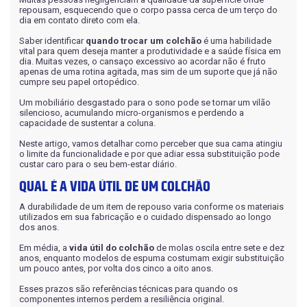
Sofá em L
Roupeiros
10 Lugares
repousam, esquecendo que o corpo passa cerca de um terço do
Painel
dia em contato direto com ela.
Portas de Giro
Sofá de Couro
Modulados
Cadeiras
Saber identificar
quando trocar um colchão
é uma habilidade
Home
Portas de Correr
Sofá Orgânico
vital para quem deseja manter a produtividade e a saúde física em
Complementos
dia. Muitas vezes, o cansaço excessivo ao acordar não é fruto
Ripados
Modulados
Sofá com Chaise
apenas de uma rotina agitada, mas sim de um suporte que já não
Cômodas
cumpre seu papel ortopédico.
Home Office
Sofá Automatizado
Cristaleiras
Um mobiliário desgastado para o sono pode se tornar um vilão
Nichos de Parede
silencioso, acumulando micro-organismos e perdendo a
capacidade de sustentar a coluna.
Aparadores
Mesa de Escritório
Compre pelo
WhatsApp
Neste artigo, vamos detalhar como perceber que sua cama atingiu
Buffet
Complementos
o limite da funcionalidade e por que adiar essa substituição pode
custar caro para o seu bem-estar diário.
Mesas de Centro e Laterais
QUAL É A VIDA ÚTIL DE UM COLCHÃO
Trabalhe conosco
A durabilidade de um item de repouso varia conforme os materiais
utilizados em sua fabricação e o cuidado dispensado ao longo
dos anos.
Em média, a
vida útil do colchão
de molas oscila entre sete e dez
anos, enquanto modelos de espuma costumam exigir substituição
um pouco antes, por volta dos cinco a oito anos.
Esses prazos são referências técnicas para quando os
Siga nas redes sociais
componentes internos perdem a resiliência original.