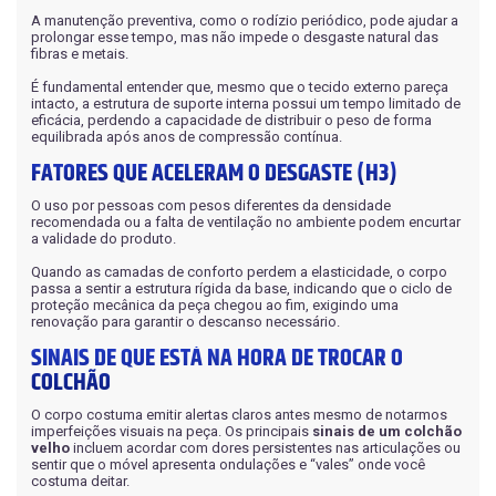
A manutenção preventiva, como o rodízio periódico, pode ajudar a
prolongar esse tempo, mas não impede o desgaste natural das
fibras e metais.
É fundamental entender que, mesmo que o tecido externo pareça
intacto, a estrutura de suporte interna possui um tempo limitado de
eficácia, perdendo a capacidade de distribuir o peso de forma
equilibrada após anos de compressão contínua.
FATORES QUE ACELERAM O DESGASTE (H3)
O uso por pessoas com pesos diferentes da densidade
recomendada ou a falta de ventilação no ambiente podem encurtar
a validade do produto.
Quando as camadas de conforto perdem a elasticidade, o corpo
passa a sentir a estrutura rígida da base, indicando que o ciclo de
proteção mecânica da peça chegou ao fim, exigindo uma
renovação para garantir o descanso necessário.
SINAIS DE QUE ESTÁ NA HORA DE TROCAR O
COLCHÃO
O corpo costuma emitir alertas claros antes mesmo de notarmos
imperfeições visuais na peça. Os principais
sinais de um colchão
velho
incluem acordar com dores persistentes nas articulações ou
sentir que o móvel apresenta ondulações e “vales” onde você
costuma deitar.