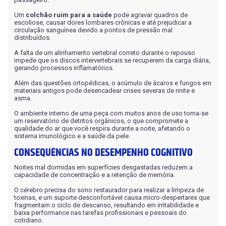
Um
colchão ruim para a saúde
pode agravar quadros de
escoliose, causar dores lombares crônicas e até prejudicar a
circulação sanguínea devido a pontos de pressão mal
distribuídos.
A falta de um alinhamento vertebral correto durante o repouso
impede que os discos intervertebrais se recuperem da carga diária,
gerando processos inflamatórios.
Além das questões ortopédicas, o acúmulo de ácaros e fungos em
materiais antigos pode desencadear crises severas de rinite e
asma.
O ambiente interno de uma peça com muitos anos de uso torna-se
um reservatório de detritos orgânicos, o que compromete a
qualidade do ar que você respira durante a noite, afetando o
sistema imunológico e a saúde da pele.
CONSEQUÊNCIAS NO DESEMPENHO COGNITIVO
Noites mal dormidas em superfícies desgastadas reduzem a
capacidade de concentração e a retenção de memória.
O cérebro precisa do sono restaurador para realizar a limpeza de
toxinas, e um suporte desconfortável causa micro-despertares que
fragmentam o ciclo de descanso, resultando em irritabilidade e
baixa performance nas tarefas profissionais e pessoais do
cotidiano.