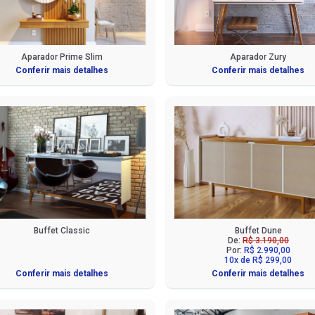
Aparador Prime Slim
Aparador Zury
Conferir mais detalhes
Conferir mais detalhes
Buffet Classic
Buffet Dune
De:
R$ 3.190,00
Por:
R$ 2.990,00
10x de R$ 299,00
Conferir mais detalhes
Conferir mais detalhes