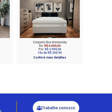
Conjunto Box Immensity
De:
R$ 4.400,00
Por:
R$ 2.999,00
10x de R$ 299,90
Conferir mais detalhes
Fale com a Ciello – Móveis &
Conforto
Cadastre-se para começar uma
conversa no WhatsApp
Trabalhe conosco
s