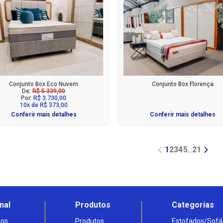
Conjunto Box Eco Nuvem
Conjunto Box Florença
De:
R$ 5.339,00
Por:
R$ 3.730,00
10x de R$ 373,00
Conferir mais detalhes
Conferir mais detalhes
1
2
3
4
5
...
21
nal
Produtos
Categorias
os
Produtos
Estofados/Sofá