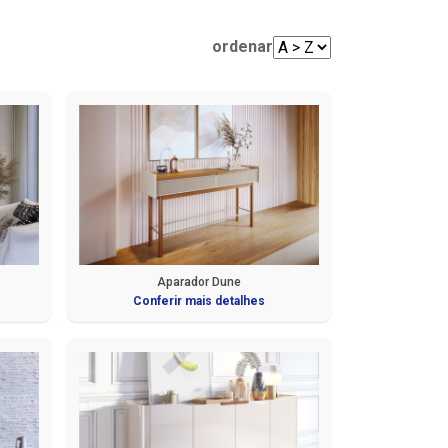
Mesas de Centro e Laterais
Sofá Living
Cadeiras
ordenar
Sofá de Canto
Sofá de Couro
Sofá Orgânico
Sofá com Chaise
Sofá Automatizado
Aparador Dune
Conferir mais detalhes