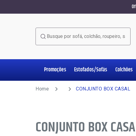
Of
Busque por sofá, colchão, roupeiro, sala de jant
Promoções
Estofados/Sofás
Colchões
Home Office
Estofados/Sofás
Colchões
Salas de Jantar
Poltronas
Racks e Painéis
Roupeiros
Complementos
Home
CONJUNTO BOX CASAL
CONJUNTO BOX CASA