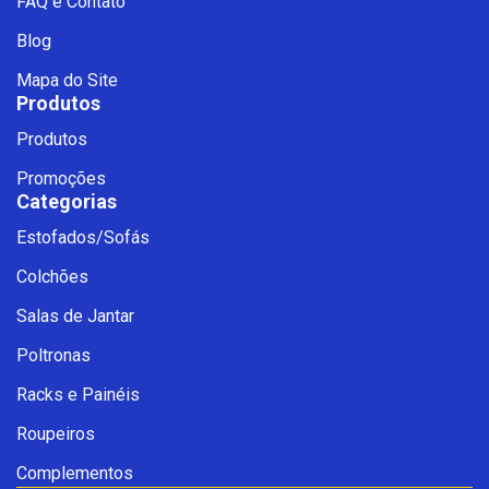
FAQ e Contato
Blog
Mapa do Site
Produtos
Produtos
Promoções
Categorias
Estofados/Sofás
Fale com a Ciello – Móveis &
Colchões
Conforto
Cadastre-se para começar uma
Salas de Jantar
conversa no WhatsApp
Poltronas
Racks e Painéis
Roupeiros
Complementos