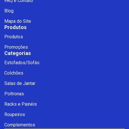
FAQ e Contato
Blog
Mapa do Site
Produtos
Produtos
Promoções
Categorias
Estofados/Sofás
Fale com a Ciello – Móveis &
Colchões
Conforto
Cadastre-se para começar uma
Salas de Jantar
conversa no WhatsApp
Poltronas
Racks e Painéis
Roupeiros
Complementos