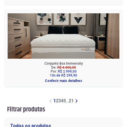
Conjunto Box Immensity
De:
R$ 4.400,00
Por:
R$ 2.999,00
10x de R$ 299,90
Conferir mais detalhes
1
2
3
4
5
...
21
Filtrar produtos
Todos os produtos