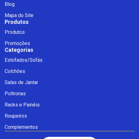
Blog
Mapa do Site
Produtos
Produtos
Promoções
Categorias
Estofados/Sofás
Fale com a Ciello – Móveis &
Colchões
Conforto
Cadastre-se para começar uma
Salas de Jantar
conversa no WhatsApp
Poltronas
Racks e Painéis
Roupeiros
Complementos