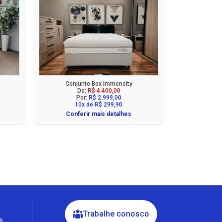
Conjunto Box Immensity
De:
R$ 4.400,00
Por:
R$ 2.999,00
10x de R$ 299,90
Conferir mais detalhes
Fale com a Ciello – Móveis &
Conforto
Cadastre-se para começar uma
conversa no WhatsApp
Trabalhe conosco
s