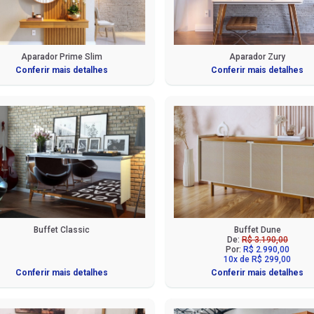
Aparador Prime Slim
Aparador Zury
Conferir mais detalhes
Conferir mais detalhes
Buffet Classic
Buffet Dune
De:
R$ 3.190,00
Por:
R$ 2.990,00
10x de R$ 299,00
Conferir mais detalhes
Conferir mais detalhes