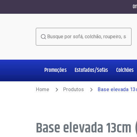
Of
Busque por sofá, colchão, roupeiro, sala de jant
Promoções
Estofados/Sofás
Colchões
Home Office
Estofados/Sofás
Colchões
Salas de Jantar
Poltronas
Racks e Painéis
Roupeiros
Complementos
Home
Produtos
Base elevada 13
Base elevada 13cm 