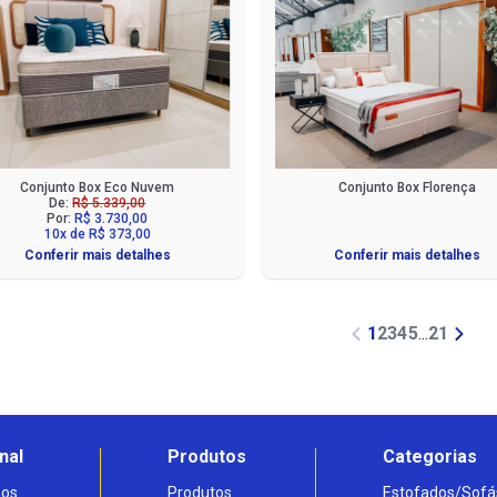
Conjunto Box Eco Nuvem
Conjunto Box Florença
De:
R$ 5.339,00
Por:
R$ 3.730,00
10x de R$ 373,00
Conferir mais detalhes
Conferir mais detalhes
1
2
3
4
5
...
21
nal
Produtos
Categorias
os
Produtos
Estofados/Sofá