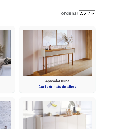
Mesas de Centro e Laterais
Sofá Living
Cadeiras
ordenar
Sofá de Canto
Sofá de Couro
Sofá Orgânico
Sofá com Chaise
Sofá Automatizado
Aparador Dune
Conferir mais detalhes