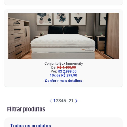
Conjunto Box Immensity
De:
R$ 4.400,00
Por:
R$ 2.999,00
10x de R$ 299,90
Conferir mais detalhes
1
2
3
4
5
...
21
Filtrar produtos
Todos os produtos