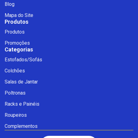
Blog
Mapa do Site
Produtos
Produtos
Promoções
Categorias
Estofados/Sofás
Fale com a Ciello – Móveis &
Colchões
Conforto
Cadastre-se para começar uma
Salas de Jantar
conversa no WhatsApp
Poltronas
Racks e Painéis
Roupeiros
Complementos