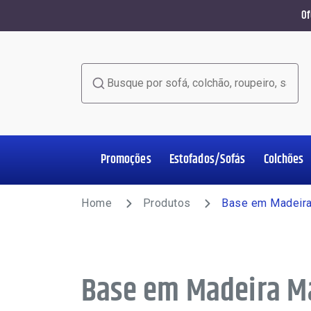
Of
Busque por sofá, colchão, roupeiro, sala de jant
Promoções
Estofados/Sofás
Colchões
Home Office
Estofados/Sofás
Colchões
Salas de Jantar
Poltronas
Racks e Painéis
Roupeiros
Complementos
Home
Produtos
Base em Madeira
Base em Madeira M