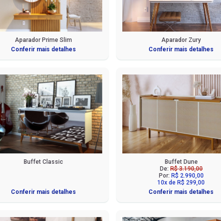
Aparador Prime Slim
Aparador Zury
Conferir mais detalhes
Conferir mais detalhes
Buffet Classic
Buffet Dune
De:
R$ 3.190,00
Por:
R$ 2.990,00
10x de R$ 299,00
Conferir mais detalhes
Conferir mais detalhes