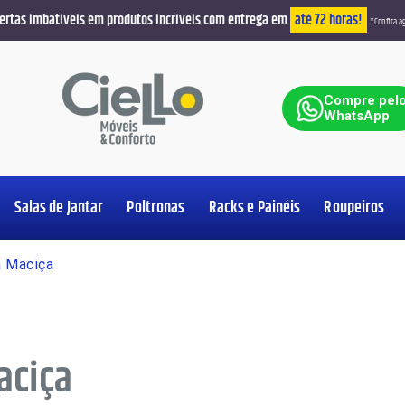
ertas imbatíveis em produtos incríveis com entrega em
até 72 horas!
*Confira ag
ar
Compre pel
WhatsApp
Salas de Jantar
Poltronas
Racks e Painéis
Roupeiros
Ver Produt
Ver Produt
Ver Produt
Ver Produt
Ver Produt
Ver Produt
Ver Produt
Ver Produt
 Maciça
aciça