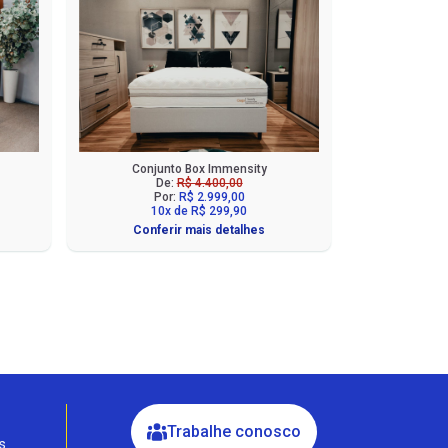
Conjunto Box Immensity
De:
R$ 4.400,00
Por:
R$ 2.999,00
10x de R$ 299,90
Conferir mais detalhes
Fale com a Ciello – Móveis &
Conforto
Cadastre-se para começar uma
conversa no WhatsApp
Trabalhe conosco
s