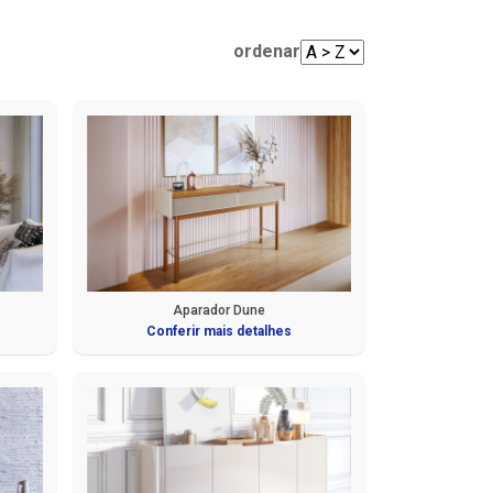
Mesas de Centro e Laterais
Sofá Living
Cadeiras
ordenar
Sofá de Canto
Sofá de Couro
Sofá Orgânico
Sofá com Chaise
Sofá Automatizado
Aparador Dune
Conferir mais detalhes