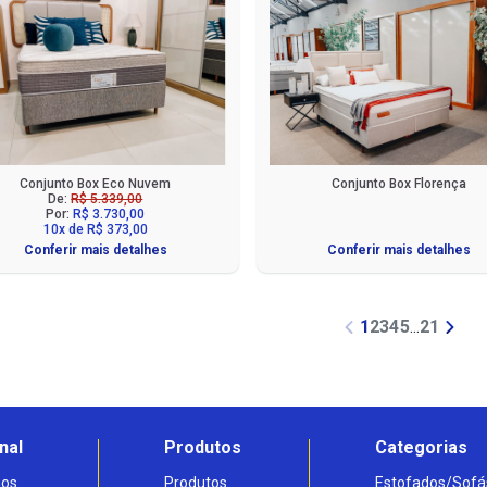
Conjunto Box Eco Nuvem
Conjunto Box Florença
De:
R$ 5.339,00
Por:
R$ 3.730,00
10x de R$ 373,00
Conferir mais detalhes
Conferir mais detalhes
1
2
3
4
5
...
21
nal
Produtos
Categorias
os
Produtos
Estofados/Sofá