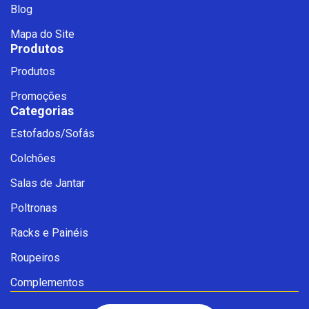
Blog
Mapa do Site
Produtos
Produtos
Promoções
Categorias
Estofados/Sofás
Fale com a Ciello – Móveis &
Colchões
Conforto
Cadastre-se para começar uma
Salas de Jantar
conversa no WhatsApp
Poltronas
Racks e Painéis
Roupeiros
Complementos