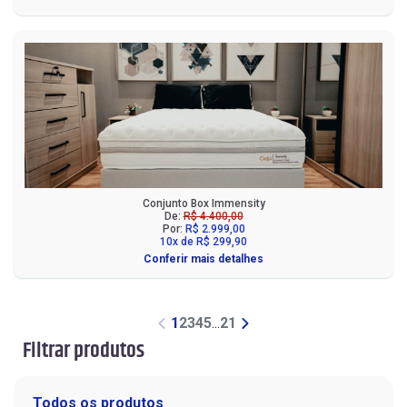
Conjunto Box Immensity
De:
R$ 4.400,00
Por:
R$ 2.999,00
10x de R$ 299,90
Conferir mais detalhes
1
2
3
4
5
...
21
Filtrar produtos
Todos os produtos