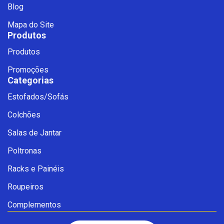
Blog
Mapa do Site
Produtos
Produtos
Promoções
Categorias
Estofados/Sofás
Fale com a Ciello – Móveis &
Colchões
Conforto
Cadastre-se para começar uma
Salas de Jantar
conversa no WhatsApp
Poltronas
Racks e Painéis
Roupeiros
Complementos