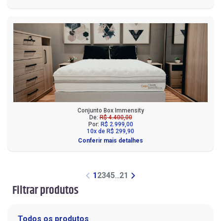
Conjunto Box Immensity
De:
R$ 4.400,00
Por:
R$ 2.999,00
10x de R$ 299,90
Conferir mais detalhes
1
2
3
4
5
...
21
Filtrar produtos
Todos os produtos