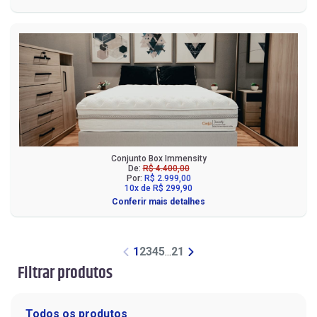
Conjunto Box Immensity
De:
R$ 4.400,00
Por:
R$ 2.999,00
10x de R$ 299,90
Conferir mais detalhes
1
2
3
4
5
...
21
Filtrar produtos
Todos os produtos