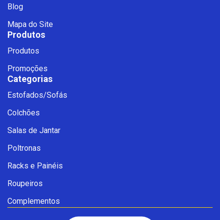
Blog
Mapa do Site
Produtos
Produtos
Promoções
Categorias
Estofados/Sofás
Fale com a Ciello – Móveis &
Colchões
Conforto
Cadastre-se para começar uma
Salas de Jantar
conversa no WhatsApp
Poltronas
Racks e Painéis
Roupeiros
Complementos