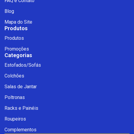
FAQ e Contato
Blog
Mapa do Site
Produtos
Produtos
Promoções
Categorias
Estofados/Sofás
Fale com a Ciello – Móveis &
Colchões
Conforto
Cadastre-se para começar uma
Salas de Jantar
conversa no WhatsApp
Poltronas
Racks e Painéis
Roupeiros
Complementos