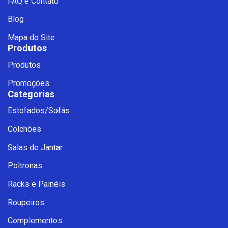
FAQ e Contato
Blog
Mapa do Site
Produtos
Produtos
Promoções
Categorias
Estofados/Sofás
Fale com a Ciello – Móveis &
Colchões
Conforto
Cadastre-se para começar uma
Salas de Jantar
conversa no WhatsApp
Poltronas
Racks e Painéis
Roupeiros
Complementos