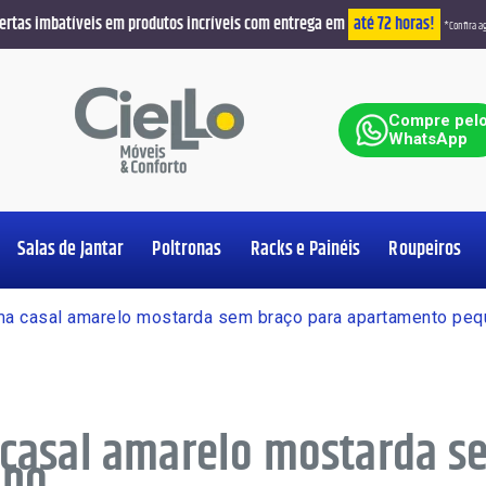
ertas imbatíveis em produtos incríveis com entrega em
até 72 horas!
*Confira ag
ar
Compre pel
WhatsApp
Salas de Jantar
Poltronas
Racks e Painéis
Roupeiros
Ver Produt
Ver Produt
Ver Produt
Ver Produt
Ver Produt
Ver Produt
Ver Produt
Ver Produt
ma casal amarelo mostarda sem braço para apartamento peq
casal amarelo mostarda s
no.