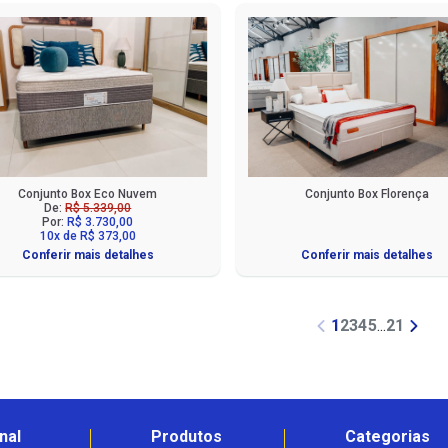
Conjunto Box Eco Nuvem
Conjunto Box Florença
De:
R$ 5.339,00
Por:
R$ 3.730,00
10x de R$ 373,00
Conferir mais detalhes
Conferir mais detalhes
1
2
3
4
5
...
21
nal
Produtos
Categorias