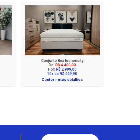
Conjunto Box Immensity
De:
R$ 4.400,00
Por:
R$ 2.999,00
10x de R$ 299,90
Conferir mais detalhes
Fale com a Ciello – Móveis &
Conforto
Cadastre-se para começar uma
conversa no WhatsApp