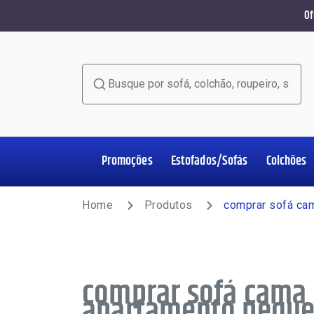
Of
Busque por sofá, colchão, roupeiro, sala de jant
Promoções
Estofados/Sofás
Colchões
Home Office
Estofados/Sofás
Colchões
Salas de Jantar
Poltronas
Racks e Painéis
Roupeiros
Complementos
Home
Produtos
comprar sofá ca
comprar sofá cama 
apartamento peque