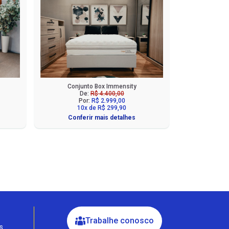
Conjunto Box Immensity
De:
R$ 4.400,00
Por:
R$ 2.999,00
10x de R$ 299,90
Conferir mais detalhes
Fale com a Ciello – Móveis &
Conforto
Cadastre-se para começar uma
conversa no WhatsApp
Trabalhe conosco
s