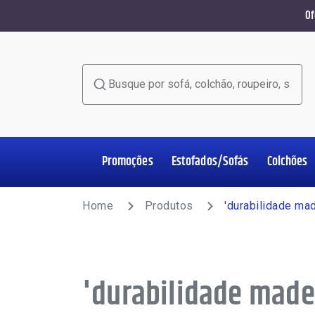
Of
Busque por sofá, colchão, roupeiro, sala de jant
Promoções
Estofados/Sofás
Colchões
Home Office
Estofados/Sofás
Colchões
Salas de Jantar
Poltronas
Racks e Painéis
Roupeiros
Complementos
Home
Produtos
'durabilidade mad
'durabilidade made