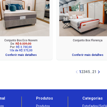
Conjunto Box Eco Nuvem
Conjunto Box Florença
De:
R$ 5.339,00
Por:
R$ 3.730,00
10x de R$ 373,00
Conferir mais detalhes
Conferir mais detalhes
1
2
3
4
5
...
21
nal
Produtos
Categorias
os
Produtos
Estofados/Sofá