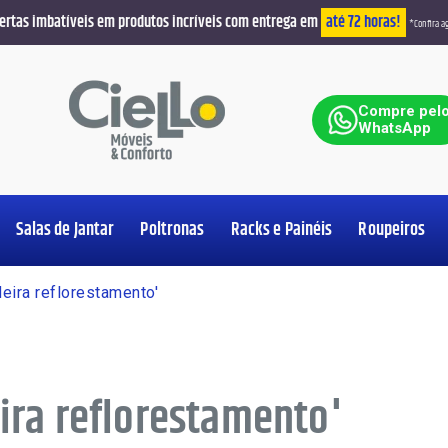
ertas imbatíveis em produtos incríveis com entrega em
até 72 horas!
*Confira ag
ar
Compre pel
WhatsApp
Salas de Jantar
Poltronas
Racks e Painéis
Roupeiros
Ver Produt
Ver Produt
Ver Produt
Ver Produt
Ver Produt
Ver Produt
Ver Produt
Ver Produt
eira reflorestamento'
ira reflorestamento'