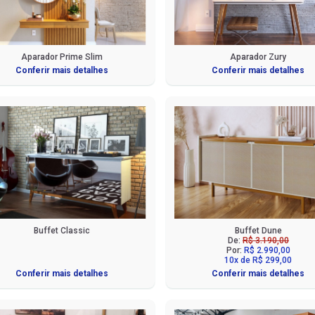
Aparador Prime Slim
Aparador Zury
Conferir mais detalhes
Conferir mais detalhes
Buffet Classic
Buffet Dune
De:
R$ 3.190,00
Por:
R$ 2.990,00
10x de R$ 299,00
Conferir mais detalhes
Conferir mais detalhes