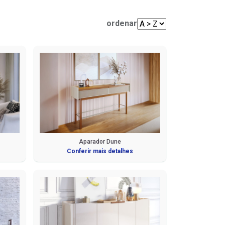
Mesas de Centro e Laterais
Sofá Living
Cadeiras
ordenar
Sofá de Canto
Sofá de Couro
Sofá Orgânico
Sofá com Chaise
Sofá Automatizado
Aparador Dune
Conferir mais detalhes