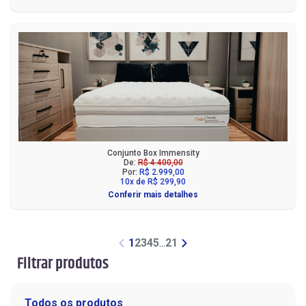
Conjunto Box Immensity
De:
R$ 4.400,00
Por:
R$ 2.999,00
10x de R$ 299,90
Conferir mais detalhes
1
2
3
4
5
...
21
Filtrar produtos
Todos os produtos