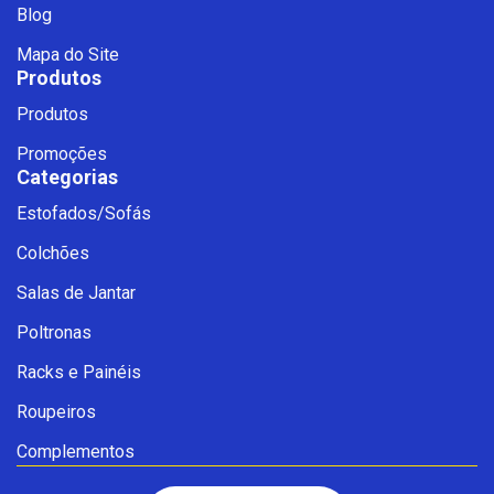
Blog
Mapa do Site
Produtos
Produtos
Promoções
Categorias
Estofados/Sofás
Fale com a Ciello – Móveis &
Colchões
Conforto
Cadastre-se para começar uma
Salas de Jantar
conversa no WhatsApp
Poltronas
Racks e Painéis
Roupeiros
Complementos