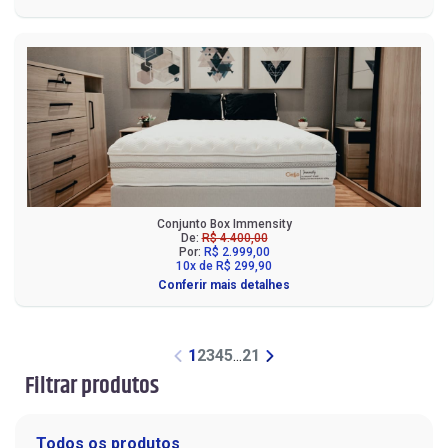
Conjunto Box Immensity
De:
R$ 4.400,00
Por:
R$ 2.999,00
10x de R$ 299,90
Conferir mais detalhes
1
2
3
4
5
...
21
Filtrar produtos
Todos os produtos