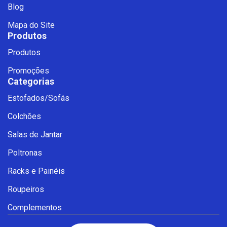
Blog
Mapa do Site
Produtos
Produtos
Promoções
Categorias
Estofados/Sofás
Fale com a Ciello – Móveis &
Colchões
Conforto
Cadastre-se para começar uma
Salas de Jantar
conversa no WhatsApp
Poltronas
Racks e Painéis
Roupeiros
Complementos