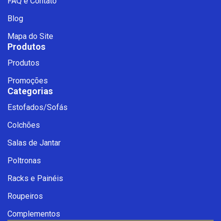
FAQ e Contato
Blog
Mapa do Site
Produtos
Produtos
Promoções
Categorias
Estofados/Sofás
Fale com a Ciello – Móveis &
Colchões
Conforto
Cadastre-se para começar uma
Salas de Jantar
conversa no WhatsApp
Poltronas
Racks e Painéis
Roupeiros
Complementos