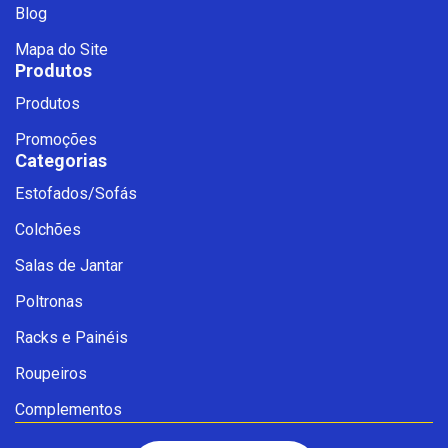
Blog
Mapa do Site
Produtos
Produtos
Promoções
Categorias
Estofados/Sofás
Fale com a Ciello – Móveis &
Colchões
Conforto
Cadastre-se para começar uma
Salas de Jantar
conversa no WhatsApp
Poltronas
Racks e Painéis
Roupeiros
Complementos