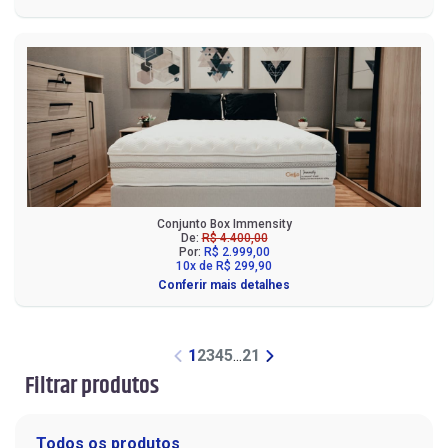
Conjunto Box Immensity
De:
R$ 4.400,00
Por:
R$ 2.999,00
10x de R$ 299,90
Conferir mais detalhes
1
2
3
4
5
...
21
Filtrar produtos
Todos os produtos