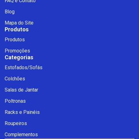
FAQ e Contato
Blog
Mapa do Site
Produtos
Produtos
Promoções
Categorias
Estofados/Sofás
Fale com a Ciello – Móveis &
Colchões
Conforto
Cadastre-se para começar uma
Salas de Jantar
conversa no WhatsApp
Poltronas
Racks e Painéis
Roupeiros
Complementos