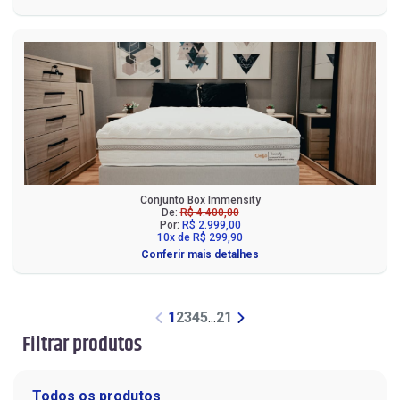
Conjunto Box Immensity
De:
R$ 4.400,00
Por:
R$ 2.999,00
10x de R$ 299,90
Conferir mais detalhes
1
2
3
4
5
...
21
Filtrar produtos
Todos os produtos