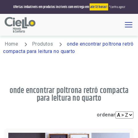
Ofertas imbatíveis em produtos incríveis com entrega em
até 72 horas!
*Confira agora!
Menu
Busque por sofá, colchão, roupeiro, sala de jantar
Home
Produtos
onde encontrar poltrona retrô
compacta para leitura no quarto
Promoções
Estofados/Sofás
Sofá Retrátil/Reclinável
onde encontrar poltrona retrô compacta
Colchões
para leitura no quarto
Sofá Retrátil
Solteiro
Salas de Jantar
Sofá que Vira Cama
Casal
4 Lugares
Poltronas
ordenar
Sofá Living
Queen Size
6 Lugares
Reclinável
Racks e Painéis
Sofá de Canto
King Size
8 Lugares
Rack