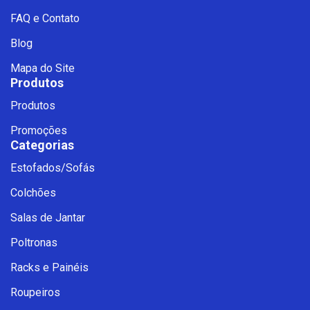
FAQ e Contato
Blog
Mapa do Site
Produtos
Produtos
Promoções
Categorias
Estofados/Sofás
Fale com a Ciello – Móveis &
Colchões
Conforto
Cadastre-se para começar uma
Salas de Jantar
conversa no WhatsApp
Poltronas
Racks e Painéis
Roupeiros