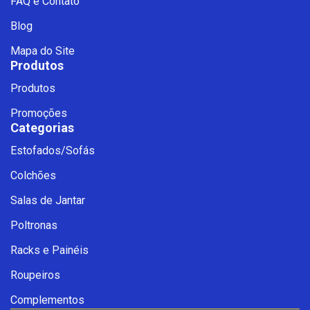
FAQ e Contato
Blog
Mapa do Site
Produtos
Produtos
Promoções
Categorias
Estofados/Sofás
Fale com a Ciello – Móveis &
Colchões
Conforto
Cadastre-se para começar uma
Salas de Jantar
conversa no WhatsApp
Poltronas
Racks e Painéis
Roupeiros
Complementos