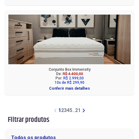
Conjunto Box Immensity
De:
R$ 4.400,00
Por:
R$ 2.999,00
10x de R$ 299,90
Conferir mais detalhes
1
2
3
4
5
...
21
Filtrar produtos
Todos os produtos