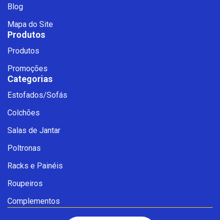
Blog
Mapa do Site
Produtos
Produtos
Promoções
Categorias
Estofados/Sofás
Fale com a Ciello – Móveis &
Colchões
Conforto
Cadastre-se para começar uma
Salas de Jantar
conversa no WhatsApp
Poltronas
Racks e Painéis
Roupeiros
Complementos